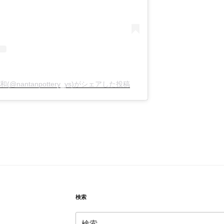
里義和(@nantanpottery_ys)がシェアした投稿
検索
検