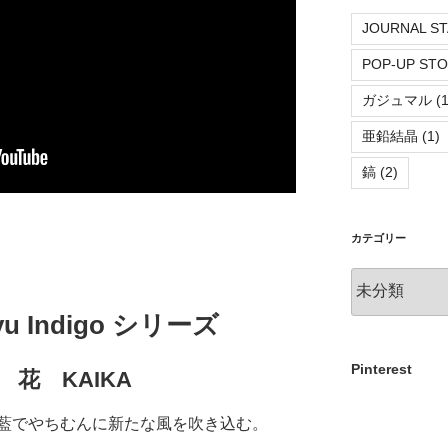
JOURNAL S
POP-UP ST
ガジュマル
(1
亜鉛結晶
(1)
鎬
(2)
カテゴリー
カ
テ
 Indigo シリーズ
ゴ
リ
ー
Pinterest
花 KAIKA
藍でやちむんに新たな風を吹き込む。