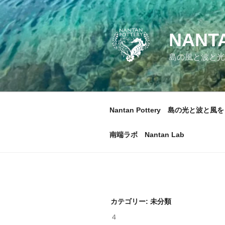
コ
ン
テ
NANT
ン
ツ
島の風と波と光
へ
ス
キ
ッ
Nantan Pottery 島の光と波と風を
プ
南端ラボ Nantan Lab
カテゴリー:
未分類
４