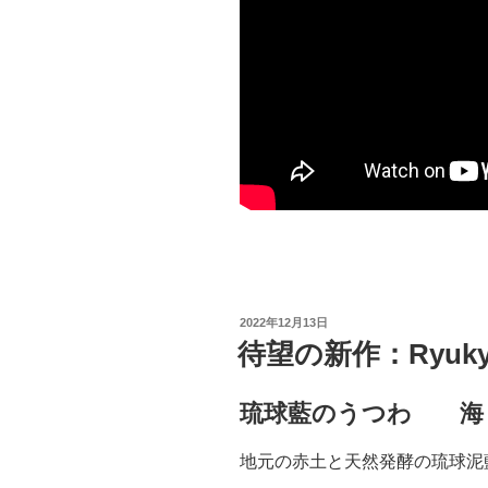
投
2022年12月13日
稿
待望の新作：Ryukyu
日:
琉球藍のうつわ 海 
地元の赤土と天然発酵の琉球泥