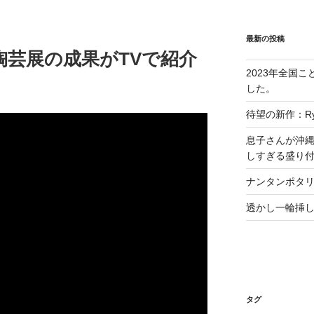
最新の投稿
も陶芸展の成果がTVで紹介
2023年全国
した。
待望の新作：Ryu
息子さんが沖縄
しすぎる盛り
ナンタンポタリPOP-
透かし一輪挿
タグ