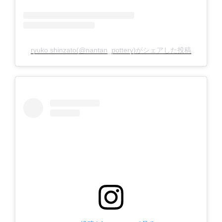
ryuko shinzato(@nantan_pottery)がシェアした投稿