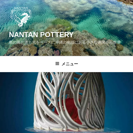
コ
ン
テ
ン
ツ
NANTAN POTTERY
へ
島の風と波と光をベースに沖縄の南端にある小さな陶房から世界
ス
へ
キ
ッ
メニュー
プ