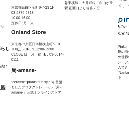
急東横線・大井町線「自由が丘」
す。
東京都葛飾区金町6-7-23 1F
駅 正面口より徒歩７分
03-5876-6318
10:00-16:00
定休日/ 月・火
o.jp
https
Onland Store
nanta
東京都中央区日本橋横山町5-18
Pin
暮らし
TOIビル OPEN 12:00-19:00
級の海
CLOSE 日・月・祝 TEL 03-5614-
め世界
0111
ン、ア
市福地１
入でき
周-amane-
）
[Nant
中
“ceramic”“plants”“lifestyle”を基盤
名園
としたプロダクトレーベル「周-
amane-」公式オンラインストア