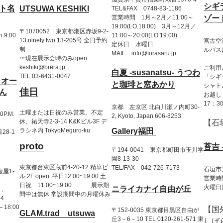
シギ
ト名
UTSUWA KESHIKI
TEL&FAX 0748-83-1186
営業時間 1月～2月／11:00～
ゾー
19:00(LO.18:00) 3月～12月／
〒1070052 東京都港区赤坂9-2-
9:00
11:00～20:00(LO.19:00)
13 ninety two 13-205号 全日予約
宮古空
定休日 水曜日
制
ルバス
MAIL info@torasaru.jp
☞︎現在展示会時のみopen
keshiki@brera.jp
ご利用
白夏 -susanatsu- うつわ
TEL.03-6431-0047
「シギ
 オー
と珈琲と窓あかり
シャト
佳日
ん
お越し
17：3
京都 左京区 北白川瀬ノ内町30-
土曜または日祝のみ営業。不定
0P.M.
2, Kyoto, Japan 606-8253
休。祐天寺2-3-14 K&Kビル3F デ
【石
Gallery福田
ラシネ内 TokyoMeguro-ku
8-1
proto
苔吉 
〒194-0041 東京都町田市玉川学
園8-13-30
東京都台東区蔵前4-20-12 精華ビ
TEL/FAX 042-726-7173
石垣市美
壺屋1-
ル 2F open :平日12:00~19:00 土
営業時間
日祝 11:00~19:00 展示期
火曜日
ニライカナイ自由が丘
,
間中は無休 常設期間中の月曜休み
44
 – 18:00
【国
〒152-0035 東京都目黒区自由が
GLAM.trad utsuwa
丘3－6－10 TEL 0120-261-571 東
しば