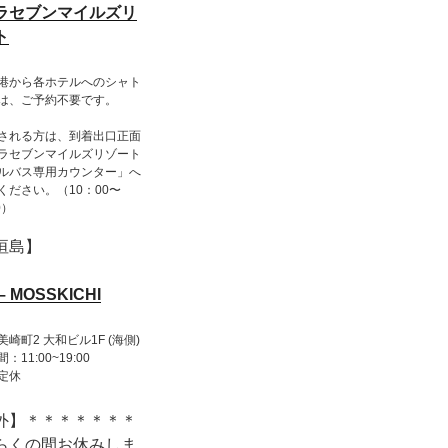
ラセブンマイルズリ
ト
港から各ホテルへのシャト
は、ご予約不要です。
される方は、到着出口正面
ラセブンマイルズリゾート
ルバス専用カウンター」へ
ください。（10：00〜
0）
垣島】
– MOSSKICHI
崎町2 大和ビル1F (海側)
：11:00~19:00
定休
外】＊＊＊＊＊＊＊
らくの間お休みしま