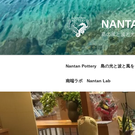
コ
ン
テ
NANT
ン
ツ
島の風と波と光
へ
ス
キ
ッ
Nantan Pottery 島の光と波と風を
プ
南端ラボ Nantan Lab