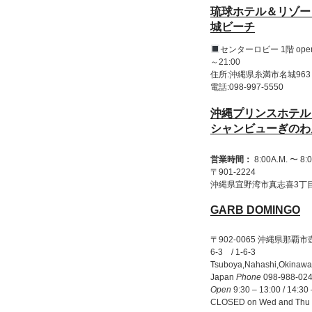
琉球ホテル＆リゾー
城ビーチ
センターロビー 1階 open 
～21:00
住所:沖縄県糸満市名城963
電話:098-997-5550
沖縄プリンスホテル
シャンビューぎのわ
営業時間：
8:00A.M. 〜 8:0
〒901-2224
沖縄県宜野湾市真志喜3丁目2
GARB DOMINGO
〒902-0065 沖縄県那覇市
6-3 / 1-6-3
Tsuboya,Nahashi,Okinawa 
Japan
Phone
098-988-02
Open
9:30 – 13:00 / 14:30
CLOSED on Wed and Thu