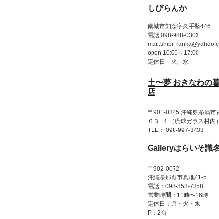
しびらんか
南城市知念字久手堅446
電話:098-988-0303
mail:shibi_ranka@yahoo.c
open 10:00～17:00
定休日 火、水
土〜夢 おきなわの
店
〒901-0345 沖縄県糸満
６３−１（琉球ガラス村内
TEL： 098-997-3433
Galleryはらいそ識
〒902-0072
沖縄県那覇市真地41-5
電話：098-853-7358
営業時
間
：11時〜16時
定休日：月・火・水
P：2台