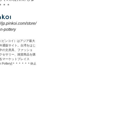
＊＊＊
://jp.pinkoi.com/store/
n-pottery
koi（ピンコイ）はアジア最大
外通販サイト。台湾をはじ
中の文房具、ファッショ
クセサリー、雑貨商品を購
るマーケットプレイス
an Pottery]＊＊＊＊＊＊休止